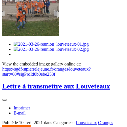
View the embedded image gallery online at:
https://sgdf-stpierrelejeune.fr/oranges/louveteaux?
start=60#sigProId0b0ebe253f
Lettre à transmettre aux Louveteaux
Imprimer
E-mail
Publié le
10 avril 2021
dans Categories::
Louveteaux
Oranges