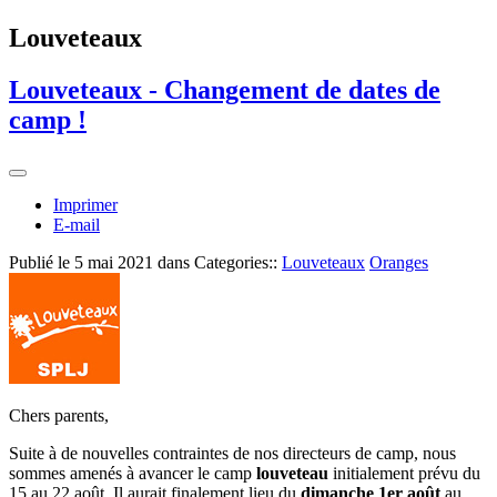
Louveteaux
Louveteaux - Changement de dates de
camp !
Imprimer
E-mail
Publié le
5 mai 2021
dans Categories::
Louveteaux
Oranges
Chers parents,
Suite à de nouvelles contraintes de nos directeurs de camp, nous
sommes amenés à avancer le camp
louveteau
initialement prévu du
15 au 22 août. Il aurait finalement lieu du
dimanche 1er août
au