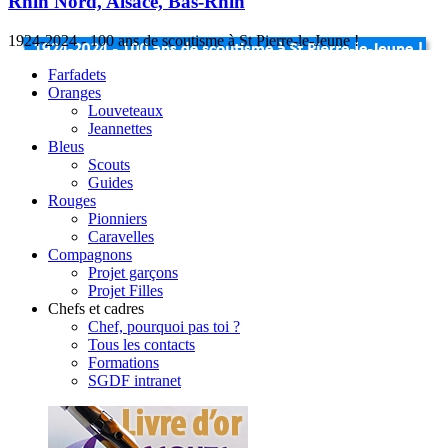
Rhin Nord, Alsace, Bas-Rhin
1924-2024 - 100 ans de scoutisme à St Pierre-le-Jeune !
Farfadets
Oranges
Louveteaux
Jeannettes
Bleus
Scouts
Guides
Rouges
Pionniers
Caravelles
Compagnons
Projet garçons
Projet Filles
Chefs et cadres
Chef, pourquoi pas toi ?
Tous les contacts
Formations
SGDF intranet