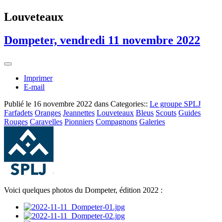
Louveteaux
Dompeter, vendredi 11 novembre 2022
Imprimer
E-mail
Publié le
16 novembre 2022
dans Categories::
Le groupe SPLJ
Farfadets
Oranges
Jeannettes
Louveteaux
Bleus
Scouts
Guides
Rouges
Caravelles
Pionniers
Compagnons
Galeries
Voici quelques photos du Dompeter, édition 2022 :