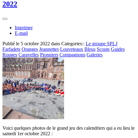
2022
Imprimer
E-mail
Publié le
5 octobre 2022
dans Categories::
Le groupe SPLJ
Farfadets
Oranges
Jeannettes
Louveteaux
Bleus
Scouts
Guides
Rouges
Caravelles
Pionniers
Compagnons
Galeries
Voici quelques photos de le grand jeu des calendriers qui a eu lieu le
samedi 1er octobre 2022 :