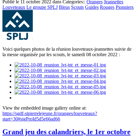
Publié le
11 octobre 2022
dans Categories::
Oranges
Jeannettes
Louveteaux
Le groupe SPLJ
Bleus
Scouts
Guides
Rouges
Pionniers
Voici quelques photos de la réunion louveteaux-jeannettes suivie de
la messe organisée par les scouts, le samedi 08 octobre 2022 :
View the embedded image gallery online at:
https://sgdf-stpierrelejeune.fr/oranges/louveteaux?
start=30#sigProId5d5e66ad66
Grand jeu des calandriers, le 1er octobre