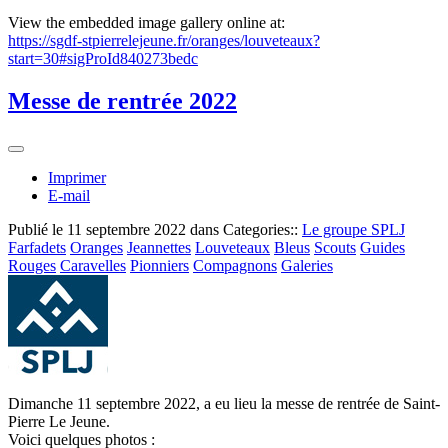
View the embedded image gallery online at:
https://sgdf-stpierrelejeune.fr/oranges/louveteaux?
start=30#sigProId840273bedc
Messe de rentrée 2022
Imprimer
E-mail
Publié le
11 septembre 2022
dans Categories::
Le groupe SPLJ
Farfadets
Oranges
Jeannettes
Louveteaux
Bleus
Scouts
Guides
Rouges
Caravelles
Pionniers
Compagnons
Galeries
Dimanche 11 septembre 2022, a eu lieu la messe de rentrée de Saint-
Pierre Le Jeune.
Voici quelques photos :