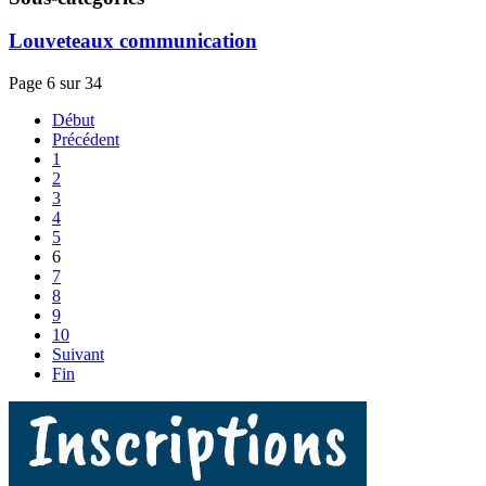
Louveteaux communication
Page 6 sur 34
Début
Précédent
1
2
3
4
5
6
7
8
9
10
Suivant
Fin