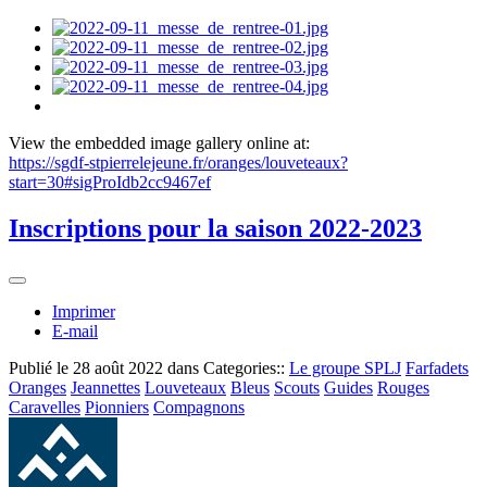
View the embedded image gallery online at:
https://sgdf-stpierrelejeune.fr/oranges/louveteaux?
start=30#sigProIdb2cc9467ef
Inscriptions pour la saison 2022-2023
Imprimer
E-mail
Publié le
28 août 2022
dans Categories::
Le groupe SPLJ
Farfadets
Oranges
Jeannettes
Louveteaux
Bleus
Scouts
Guides
Rouges
Caravelles
Pionniers
Compagnons