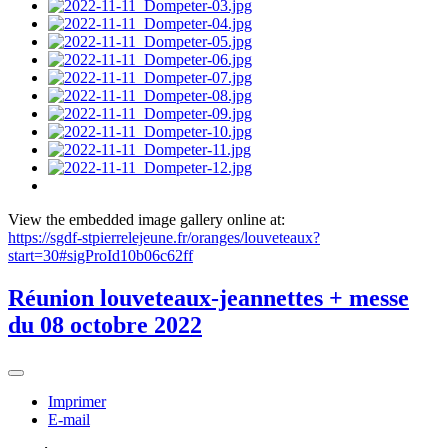
View the embedded image gallery online at:
https://sgdf-stpierrelejeune.fr/oranges/louveteaux?
start=30#sigProId10b06c62ff
Réunion louveteaux-jeannettes + messe
du 08 octobre 2022
Imprimer
E-mail