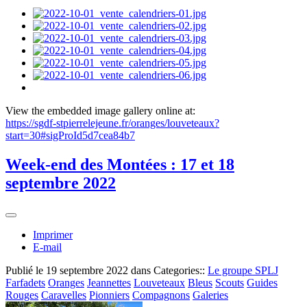
View the embedded image gallery online at:
https://sgdf-stpierrelejeune.fr/oranges/louveteaux?
start=30#sigProId5d7cea84b7
Week-end des Montées : 17 et 18
septembre 2022
Imprimer
E-mail
Publié le
19 septembre 2022
dans Categories::
Le groupe SPLJ
Farfadets
Oranges
Jeannettes
Louveteaux
Bleus
Scouts
Guides
Rouges
Caravelles
Pionniers
Compagnons
Galeries