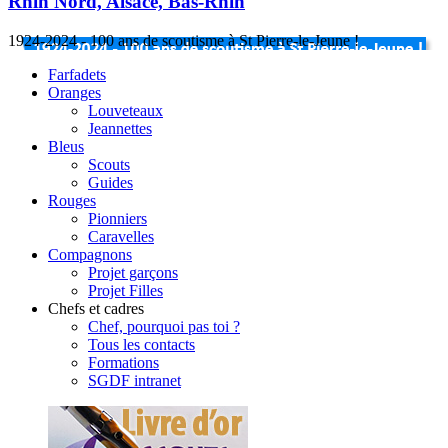
Rhin Nord, Alsace, Bas-Rhin
1924-2024 - 100 ans de scoutisme à St Pierre-le-Jeune !
Farfadets
Oranges
Louveteaux
Jeannettes
Bleus
Scouts
Guides
Rouges
Pionniers
Caravelles
Compagnons
Projet garçons
Projet Filles
Chefs et cadres
Chef, pourquoi pas toi ?
Tous les contacts
Formations
SGDF intranet