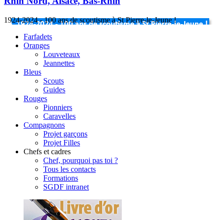
Rhin Nord, Alsace, Bas-Rhin
1924-2024 - 100 ans de scoutisme à St Pierre-le-Jeune !
Farfadets
Oranges
Louveteaux
Jeannettes
Bleus
Scouts
Guides
Rouges
Pionniers
Caravelles
Compagnons
Projet garçons
Projet Filles
Chefs et cadres
Chef, pourquoi pas toi ?
Tous les contacts
Formations
SGDF intranet