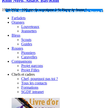
Rhin Nord, Alsace, Bas-Rhin
1924-2024 - 100 ans de scoutisme à St Pierre-le-Jeune !
Farfadets
Oranges
Louveteaux
Jeannettes
Bleus
Scouts
Guides
Rouges
Pionniers
Caravelles
Compagnons
Projet garçons
Projet Filles
Chefs et cadres
Chef, pourquoi pas toi ?
Tous les contacts
Formations
SGDF intranet