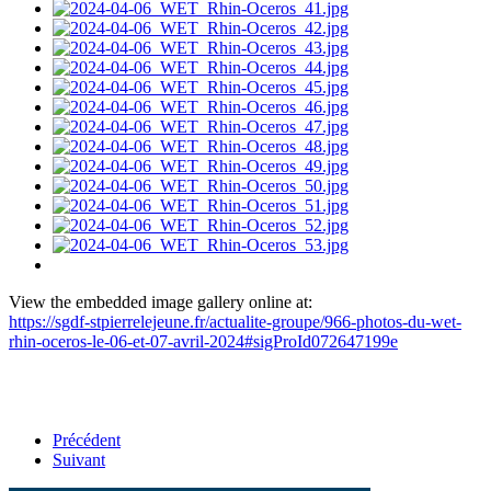
View the embedded image gallery online at:
https://sgdf-stpierrelejeune.fr/actualite-groupe/966-photos-du-wet-
rhin-oceros-le-06-et-07-avril-2024#sigProId072647199e
Précédent
Suivant