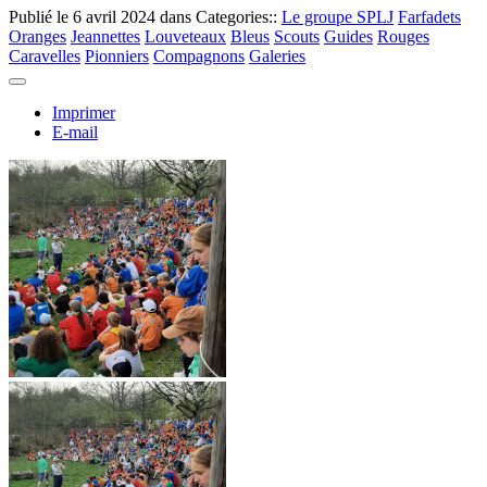
Publié le
6 avril 2024
dans Categories::
Le groupe SPLJ
Farfadets
Oranges
Jeannettes
Louveteaux
Bleus
Scouts
Guides
Rouges
Caravelles
Pionniers
Compagnons
Galeries
Imprimer
E-mail