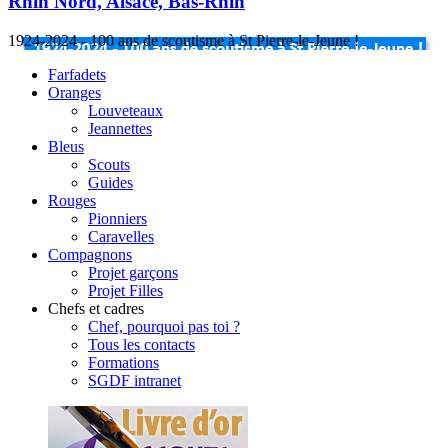
Rhin Nord, Alsace, Bas-Rhin
1924-2024 - 100 ans de scoutisme à St Pierre-le-Jeune !
Farfadets
Oranges
Louveteaux
Jeannettes
Bleus
Scouts
Guides
Rouges
Pionniers
Caravelles
Compagnons
Projet garçons
Projet Filles
Chefs et cadres
Chef, pourquoi pas toi ?
Tous les contacts
Formations
SGDF intranet