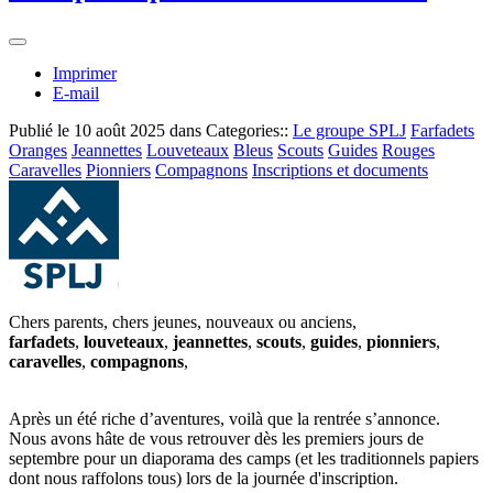
Imprimer
E-mail
Publié le
10 août 2025
dans Categories::
Le groupe SPLJ
Farfadets
Oranges
Jeannettes
Louveteaux
Bleus
Scouts
Guides
Rouges
Caravelles
Pionniers
Compagnons
Inscriptions et documents
Chers parents, chers jeunes, nouveaux ou anciens,
farfadets
,
louveteaux
,
jeannettes
,
scouts
,
guides
,
pionniers
,
caravelles
,
compagnons
,
Après un été riche d’aventures, voilà que la rentrée s’annonce.
Nous avons hâte de vous retrouver dès les premiers jours de
septembre pour un diaporama des camps (et les traditionnels papiers
dont nous raffolons tous) lors de la journée d'inscription.