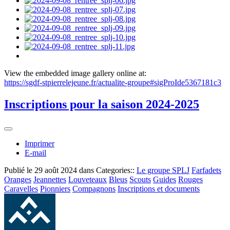
View the embedded image gallery online at:
https://sgdf-stpierrelejeune.fr/actualite-groupe#sigProIde5367181c3
Inscriptions pour la saison 2024-2025
Imprimer
E-mail
Publié le
29 août 2024
dans Categories::
Le groupe SPLJ
Farfadets
Oranges
Jeannettes
Louveteaux
Bleus
Scouts
Guides
Rouges
Caravelles
Pionniers
Compagnons
Inscriptions et documents