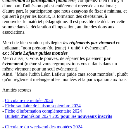
Concernant la participation financière
, comprenez bien qu'il y a
d'une part, l'adhésion qui est entièrement reversée au national;
d'autre part, la participation que nous essayons de fixer à minima, et
qui sert à payer les locaux, la formation des chef/taines, à
renouveler le matériel pédagogique. Il est possible de déclarer cette
somme dans la déclaration d'imposition, au titre des dons aux
associations.
Merci de bien vouloir privilégier
les règlements par virement
en
indiquant "nom prénom (du jeune) + unité + événement".
ex : Marie Lafleur guides montées
Merci aussi, si vous le pouvez, de séparer les paiement
par
événement
(même si vous regroupez tous vos enfants dans un
même virement pour un seul événement).
Ainsi, "Marie Judith Léon Lafleur guide cara scout montées", plutôt
qu'un règlement mélangeant les montées et la participation aux frais.
Amitiés scoutes
-
Circulaire de rentrée 2024
-
Fiche sanitaire de liaison septembre 2024
-
Fiche d'information complémentaire 2024
-
Bulletin d'adhésion 2024-205
pour les nouveaux inscrits
-
Circulaire du week-end des montées 2024