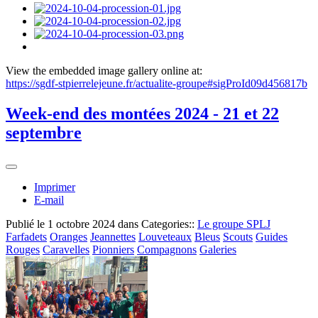
View the embedded image gallery online at:
https://sgdf-stpierrelejeune.fr/actualite-groupe#sigProId09d456817b
Week-end des montées 2024 - 21 et 22
septembre
Imprimer
E-mail
Publié le
1 octobre 2024
dans Categories::
Le groupe SPLJ
Farfadets
Oranges
Jeannettes
Louveteaux
Bleus
Scouts
Guides
Rouges
Caravelles
Pionniers
Compagnons
Galeries