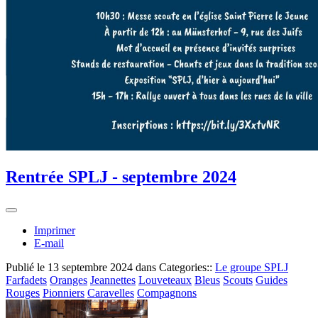
Rentrée SPLJ - septembre 2024
Imprimer
E-mail
Publié le
13 septembre 2024
dans Categories::
Le groupe SPLJ
Farfadets
Oranges
Jeannettes
Louveteaux
Bleus
Scouts
Guides
Rouges
Pionniers
Caravelles
Compagnons