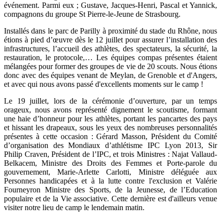
événement. Parmi eux ; Gustave, Jacques-Henri, Pascal et Yannick,
compagnons du groupe St Pierre-le-Jeune de Strasbourg.
Installés dans le parc de Parilly à proximité du stade du Rhône, nous
étions à pied d’œuvre dès le 12 juillet pour assurer l’installation des
infrastructures, l’accueil des athlètes, des spectateurs, la sécurité, la
restauration, le protocole,… Les équipes compas présentes étaient
mélangées pour former des groupes de vie de 20 scouts. Nous étions
donc avec des équipes venant de Meylan, de Grenoble et d'Angers,
et avec qui nous avons passé d'excellents moments sur le camp !
Le 19 juillet, lors de la cérémonie d’ouverture, par un temps
orageux, nous avons représenté dignement le scoutisme, formant
une haie d’honneur pour les athlètes, portant les pancartes des pays
et hissant les drapeaux, sous les yeux des nombreuses personnalités
présentes à cette occasion : Gérard Masson, Président du Comité
d’organisation des Mondiaux d’athlétisme IPC Lyon 2013, Sir
Philip Craven, Président de l’IPC, et trois Ministres : Najat Vallaud-
Belkacem, Ministre des Droits des Femmes et Porte-parole du
gouvernement, Marie-Arlette Carlotti, Ministre déléguée aux
Personnes handicapées et à la lutte contre l'exclusion et Valérie
Fourneyron Ministre des Sports, de la Jeunesse, de l’Education
populaire et de la Vie associative. Cette dernière est d'ailleurs venue
visiter notre lieu de camp le lendemain matin.