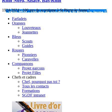
Rhin Nord, Alsace, Bas-Rhin
1924-2024 - 100 ans de scoutisme à St Pierre-le-Jeune !
Farfadets
Oranges
Louveteaux
Jeannettes
Bleus
Scouts
Guides
Rouges
Pionniers
Caravelles
Compagnons
Projet garçons
Projet Filles
Chefs et cadres
Chef, pourquoi pas toi ?
Tous les contacts
Formations
SGDF intranet