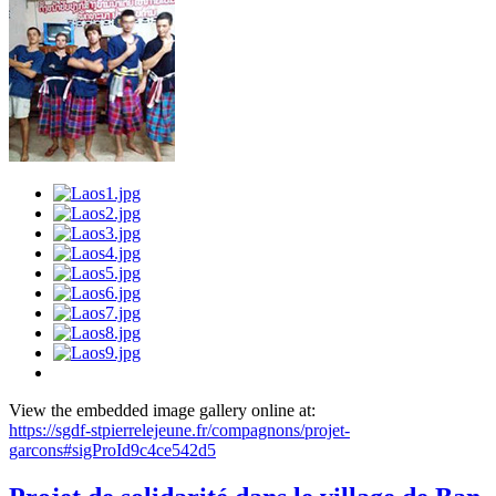
View the embedded image gallery online at:
https://sgdf-stpierrelejeune.fr/compagnons/projet-
garcons#sigProId9c4ce542d5