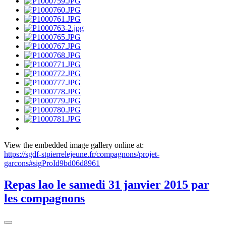
View the embedded image gallery online at:
https://sgdf-stpierrelejeune.fr/compagnons/projet-
garcons#sigProId9bd06d8961
Repas lao le samedi 31 janvier 2015 par
les compagnons