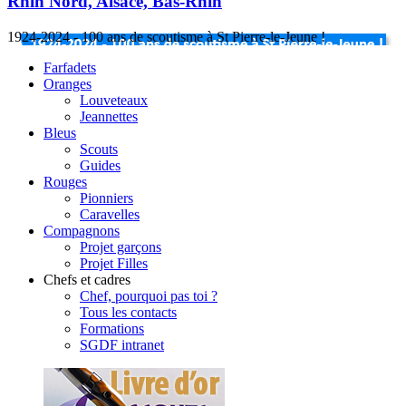
Rhin Nord, Alsace, Bas-Rhin
1924-2024 - 100 ans de scoutisme à St Pierre-le-Jeune !
Farfadets
Oranges
Louveteaux
Jeannettes
Bleus
Scouts
Guides
Rouges
Pionniers
Caravelles
Compagnons
Projet garçons
Projet Filles
Chefs et cadres
Chef, pourquoi pas toi ?
Tous les contacts
Formations
SGDF intranet