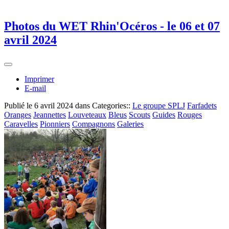
Photos du WET Rhin'Océros - le 06 et 07
avril 2024
Imprimer
E-mail
Publié le
6 avril 2024
dans Categories::
Le groupe SPLJ
Farfadets
Oranges
Jeannettes
Louveteaux
Bleus
Scouts
Guides
Rouges
Caravelles
Pionniers
Compagnons
Galeries