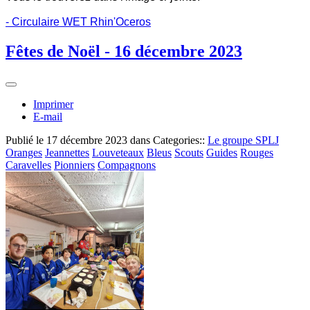
- Circulaire WET Rhin'Oceros
Fêtes de Noël - 16 décembre 2023
Imprimer
E-mail
Publié le
17 décembre 2023
dans Categories::
Le groupe SPLJ
Oranges
Jeannettes
Louveteaux
Bleus
Scouts
Guides
Rouges
Caravelles
Pionniers
Compagnons