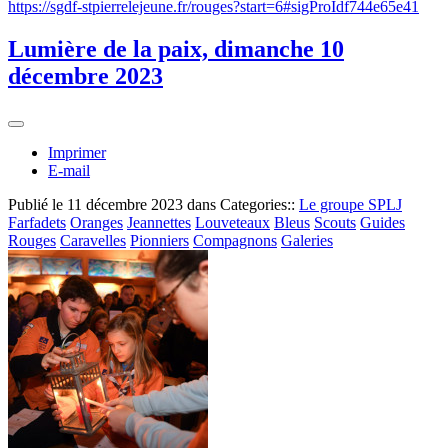
https://sgdf-stpierrelejeune.fr/rouges?start=6#sigProIdf744e65e41
Lumière de la paix, dimanche 10
décembre 2023
Imprimer
E-mail
Publié le
11 décembre 2023
dans Categories::
Le groupe SPLJ
Farfadets
Oranges
Jeannettes
Louveteaux
Bleus
Scouts
Guides
Rouges
Caravelles
Pionniers
Compagnons
Galeries