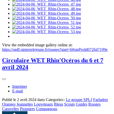
View the embedded image gallery online at:
https://sgdf-stpierrelejeune.fr/rouges?start=6#sigProId072647199e
Circulaire WET Rhin'Océros du 6 et 7
avril 2024
Imprimer
E-mail
Publié le
2 avril 2024
dans Categories::
Le groupe SPLJ
Farfadets
Oranges
Jeannettes
Louveteaux
Bleus
Scouts
Guides
Rouges
Caravelles
Pionniers
Compagnons