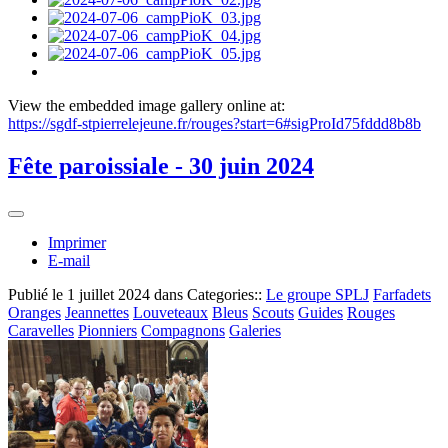
View the embedded image gallery online at:
https://sgdf-stpierrelejeune.fr/rouges?start=6#sigProId75fddd8b8b
Fête paroissiale - 30 juin 2024
Imprimer
E-mail
Publié le
1 juillet 2024
dans Categories::
Le groupe SPLJ
Farfadets
Oranges
Jeannettes
Louveteaux
Bleus
Scouts
Guides
Rouges
Caravelles
Pionniers
Compagnons
Galeries