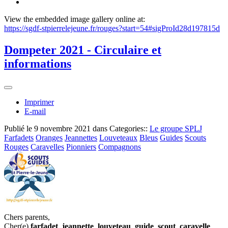
View the embedded image gallery online at:
https://sgdf-stpierrelejeune.fr/rouges?start=54#sigProId28d197815d
Dompeter 2021 - Circulaire et
informations
Imprimer
E-mail
Publié le
9 novembre 2021
dans Categories::
Le groupe SPLJ
Farfadets
Oranges
Jeannettes
Louveteaux
Bleus
Guides
Scouts
Rouges
Caravelles
Pionniers
Compagnons
Chers parents,
Cher(e)
farfadet
,
jeannette
,
louveteau
,
guide
,
scout
,
caravelle
,