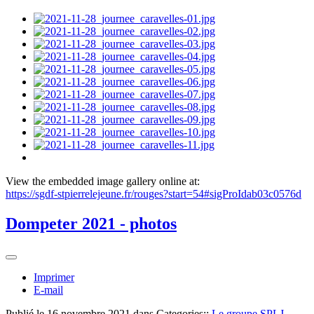
View the embedded image gallery online at:
https://sgdf-stpierrelejeune.fr/rouges?start=54#sigProIdab03c0576d
Dompeter 2021 - photos
Imprimer
E-mail
Publié le
16 novembre 2021
dans Categories::
Le groupe SPLJ