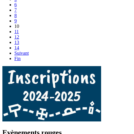
6
7
8
9
10
11
12
13
14
Suivant
Fin
Evènements rouges