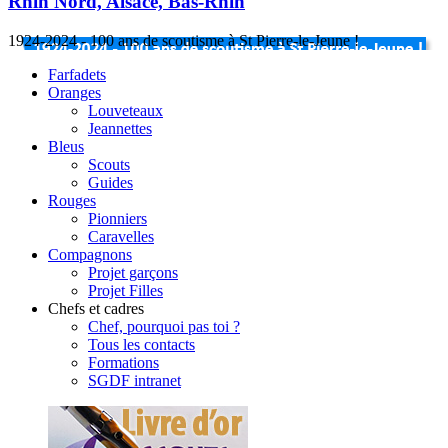
Rhin Nord, Alsace, Bas-Rhin
1924-2024 - 100 ans de scoutisme à St Pierre-le-Jeune !
Farfadets
Oranges
Louveteaux
Jeannettes
Bleus
Scouts
Guides
Rouges
Pionniers
Caravelles
Compagnons
Projet garçons
Projet Filles
Chefs et cadres
Chef, pourquoi pas toi ?
Tous les contacts
Formations
SGDF intranet