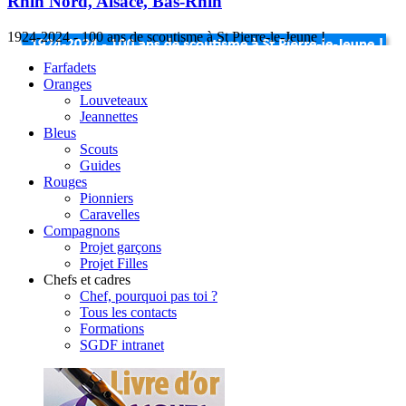
Rhin Nord, Alsace, Bas-Rhin
1924-2024 - 100 ans de scoutisme à St Pierre-le-Jeune !
Farfadets
Oranges
Louveteaux
Jeannettes
Bleus
Scouts
Guides
Rouges
Pionniers
Caravelles
Compagnons
Projet garçons
Projet Filles
Chefs et cadres
Chef, pourquoi pas toi ?
Tous les contacts
Formations
SGDF intranet