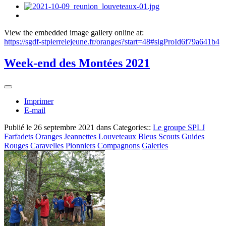
View the embedded image gallery online at:
https://sgdf-stpierrelejeune.fr/oranges?start=48#sigProId6f79a641b4
Week-end des Montées 2021
Imprimer
E-mail
Publié le
26 septembre 2021
dans Categories::
Le groupe SPLJ
Farfadets
Oranges
Jeannettes
Louveteaux
Bleus
Scouts
Guides
Rouges
Caravelles
Pionniers
Compagnons
Galeries