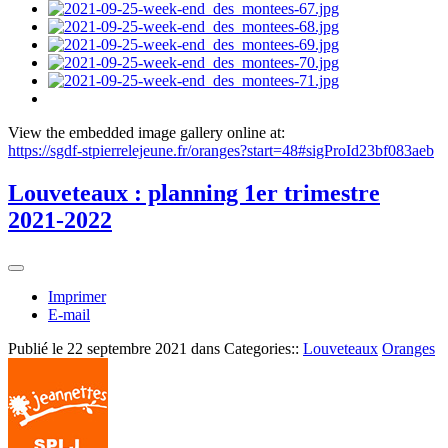
View the embedded image gallery online at:
https://sgdf-stpierrelejeune.fr/oranges?start=48#sigProId23bf083aeb
Louveteaux : planning 1er trimestre
2021-2022
Imprimer
E-mail
Publié le
22 septembre 2021
dans Categories::
Louveteaux
Oranges