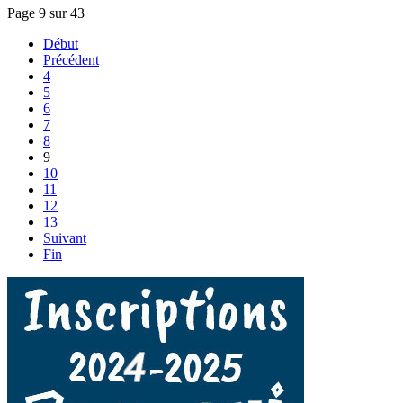
Page 9 sur 43
Début
Précédent
4
5
6
7
8
9
10
11
12
13
Suivant
Fin