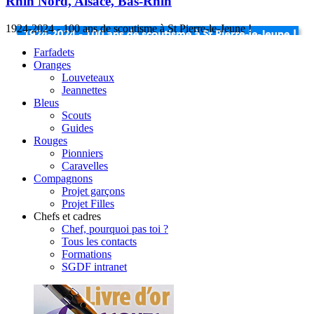
Rhin Nord, Alsace, Bas-Rhin
1924-2024 - 100 ans de scoutisme à St Pierre-le-Jeune !
Farfadets
Oranges
Louveteaux
Jeannettes
Bleus
Scouts
Guides
Rouges
Pionniers
Caravelles
Compagnons
Projet garçons
Projet Filles
Chefs et cadres
Chef, pourquoi pas toi ?
Tous les contacts
Formations
SGDF intranet