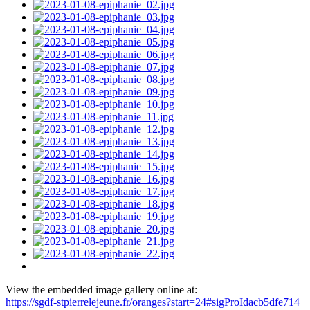
View the embedded image gallery online at:
https://sgdf-stpierrelejeune.fr/oranges?start=24#sigProIdacb5dfe714