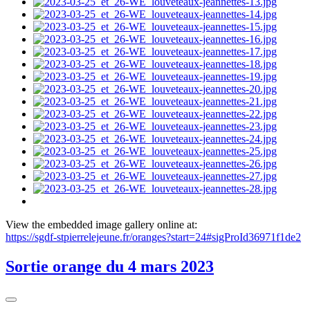
View the embedded image gallery online at:
https://sgdf-stpierrelejeune.fr/oranges?start=24#sigProId36971f1de2
Sortie orange du 4 mars 2023