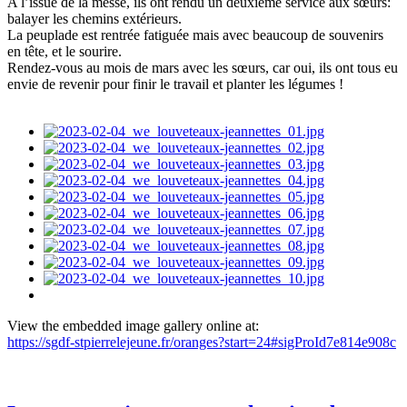
A l’issue de la messe, ils ont rendu un deuxième service aux sœurs:
balayer les chemins extérieurs.
La peuplade est rentrée fatiguée mais avec beaucoup de souvenirs
en tête, et le sourire.
Rendez-vous au mois de mars avec les sœurs, car oui, ils ont tous eu
envie de revenir pour finir le travail et planter les légumes !
View the embedded image gallery online at:
https://sgdf-stpierrelejeune.fr/oranges?start=24#sigProId7e814e908c