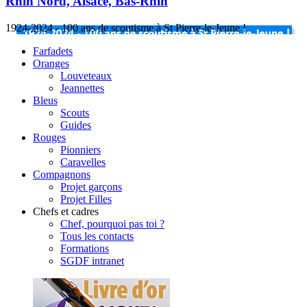
Rhin Nord, Alsace, Bas-Rhin
1924-2024 - 100 ans de scoutisme à St Pierre-le-Jeune !
Farfadets
Oranges
Louveteaux
Jeannettes
Bleus
Scouts
Guides
Rouges
Pionniers
Caravelles
Compagnons
Projet garçons
Projet Filles
Chefs et cadres
Chef, pourquoi pas toi ?
Tous les contacts
Formations
SGDF intranet