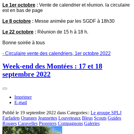
Le 1er octobre
:
Vente de calendrier et réunion. la circulaire
est en bas de page
Le 8 octobre
:
Messe animée par les SGDF à 18h30
Le 22 octobre
:
Réunion de 15 h à 18 h.
Bonne soirée à tous
- Circulaire vente des calendriers, 1er octobre 2022
Week-end des Montées : 17 et 18
septembre 2022
Imprimer
E-mail
Publié le
19 septembre 2022
dans Categories::
Le groupe SPLJ
Farfadets
Oranges
Jeannettes
Louveteaux
Bleus
Scouts
Guides
Rouges
Caravelles
Pionniers
Compagnons
Galeries