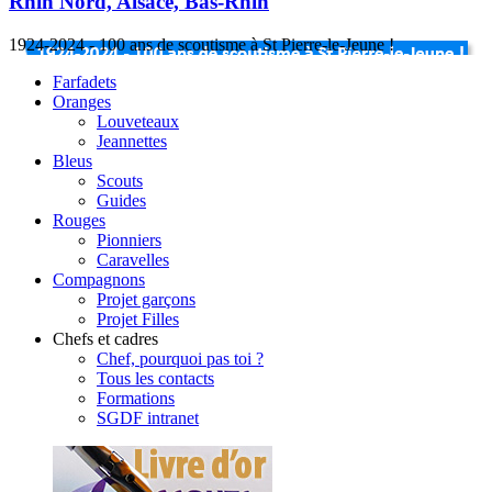
Rhin Nord, Alsace, Bas-Rhin
1924-2024 - 100 ans de scoutisme à St Pierre-le-Jeune !
Farfadets
Oranges
Louveteaux
Jeannettes
Bleus
Scouts
Guides
Rouges
Pionniers
Caravelles
Compagnons
Projet garçons
Projet Filles
Chefs et cadres
Chef, pourquoi pas toi ?
Tous les contacts
Formations
SGDF intranet