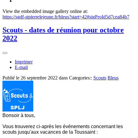
View the embedded image gallery online at:
https://sgdf-stpierrelejeune.fr/bleus?start=42#sigProId5d7cea84b7
Scouts - dates de réunion pour octobre
2022
Imprimer
E-mail
Publié le
26 septembre 2022
dans Categories::
Scouts
Bleus
Bonsoir à tous,
Vous trouverez ci-après les événements concernant les
scouts jusqu'aux vacances de la Toussaint :