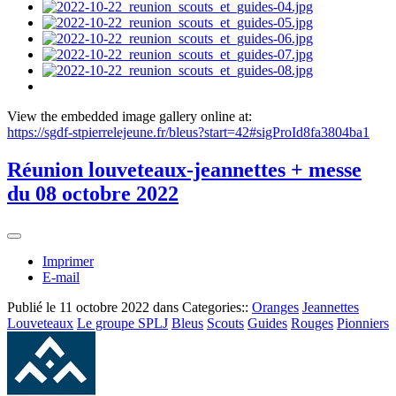
View the embedded image gallery online at:
https://sgdf-stpierrelejeune.fr/bleus?start=42#sigProId8fa3804ba1
Réunion louveteaux-jeannettes + messe
du 08 octobre 2022
Imprimer
E-mail
Publié le
11 octobre 2022
dans Categories::
Oranges
Jeannettes
Louveteaux
Le groupe SPLJ
Bleus
Scouts
Guides
Rouges
Pionniers