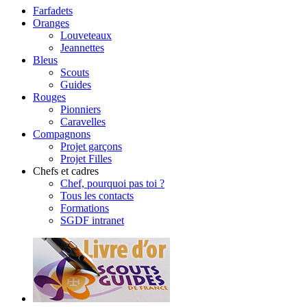
Farfadets
Oranges
Louveteaux
Jeannettes
Bleus
Scouts
Guides
Rouges
Pionniers
Caravelles
Compagnons
Projet garçons
Projet Filles
Chefs et cadres
Chef, pourquoi pas toi ?
Tous les contacts
Formations
SGDF intranet