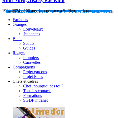
Rhin Nord, Alsace, Bas-Rhin
1924-2024 - 100 ans de scoutisme à St Pierre-le-Jeune !
Farfadets
Oranges
Louveteaux
Jeannettes
Bleus
Scouts
Guides
Rouges
Pionniers
Caravelles
Compagnons
Projet garçons
Projet Filles
Chefs et cadres
Chef, pourquoi pas toi ?
Tous les contacts
Formations
SGDF intranet