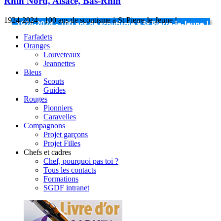
Rhin Nord, Alsace, Bas-Rhin
1924-2024 - 100 ans de scoutisme à St Pierre-le-Jeune !
Farfadets
Oranges
Louveteaux
Jeannettes
Bleus
Scouts
Guides
Rouges
Pionniers
Caravelles
Compagnons
Projet garçons
Projet Filles
Chefs et cadres
Chef, pourquoi pas toi ?
Tous les contacts
Formations
SGDF intranet