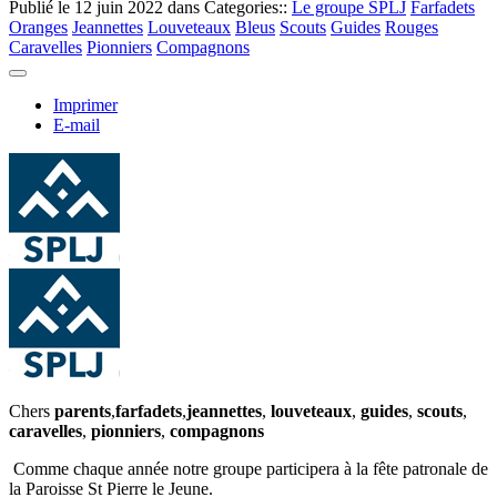
Publié le
12 juin 2022
dans Categories::
Le groupe SPLJ
Farfadets
Oranges
Jeannettes
Louveteaux
Bleus
Scouts
Guides
Rouges
Caravelles
Pionniers
Compagnons
Imprimer
E-mail
Chers
parents
,
farfadets
,
jeannettes
,
louveteaux
,
guides
,
scouts
,
caravelles
,
pionniers
,
compagnons
Comme chaque année notre groupe participera à la fête patronale de
la Paroisse St Pierre le Jeune.