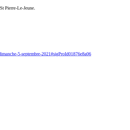
 St Pierre-Le-Jeune.
ree-dimanche-5-septembre-2021#sigProId01876e8a06