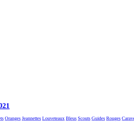
021
ts
Oranges
Jeannettes
Louveteaux
Bleus
Scouts
Guides
Rouges
Carave