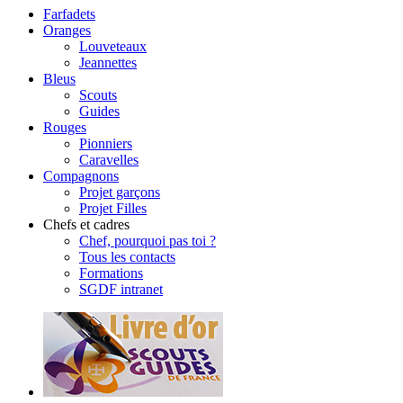
Farfadets
Oranges
Louveteaux
Jeannettes
Bleus
Scouts
Guides
Rouges
Pionniers
Caravelles
Compagnons
Projet garçons
Projet Filles
Chefs et cadres
Chef, pourquoi pas toi ?
Tous les contacts
Formations
SGDF intranet