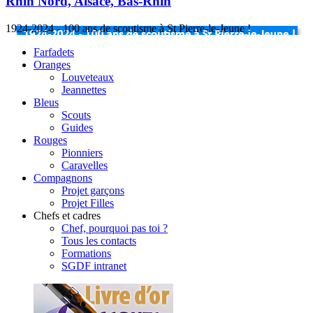
Rhin Nord, Alsace, Bas-Rhin
1924-2024 - 100 ans de scoutisme à St Pierre-le-Jeune !
Farfadets
Oranges
Louveteaux
Jeannettes
Bleus
Scouts
Guides
Rouges
Pionniers
Caravelles
Compagnons
Projet garçons
Projet Filles
Chefs et cadres
Chef, pourquoi pas toi ?
Tous les contacts
Formations
SGDF intranet