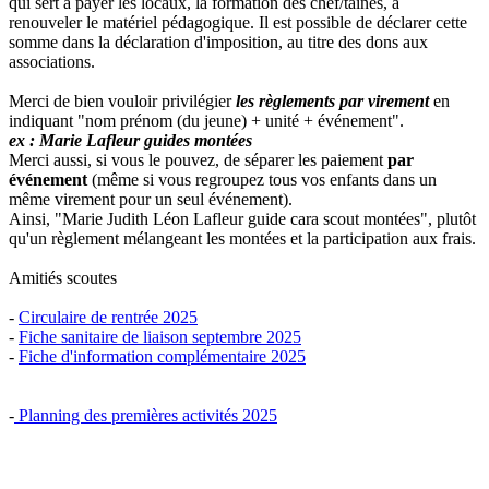
qui sert à payer les locaux, la formation des chef/taines, à
renouveler le matériel pédagogique. Il est possible de déclarer cette
somme dans la déclaration d'imposition, au titre des dons aux
associations.
Merci de bien vouloir privilégier
les règlements par virement
en
indiquant "nom prénom (du jeune) + unité + événement".
ex : Marie Lafleur guides montées
Merci aussi, si vous le pouvez, de séparer les paiement
par
événement
(même si vous regroupez tous vos enfants dans un
même virement pour un seul événement).
Ainsi, "Marie Judith Léon Lafleur guide cara scout montées", plutôt
qu'un règlement mélangeant les montées et la participation aux frais.
Amitiés scoutes
-
Circulaire de rentrée 2025
-
Fiche sanitaire de liaison septembre 2025
-
Fiche d'information complémentaire 2025
-
Planning des premières activités 2025