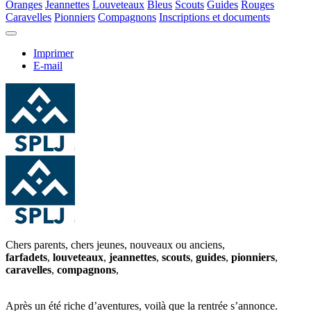
Oranges
Jeannettes
Louveteaux
Bleus
Scouts
Guides
Rouges
Caravelles
Pionniers
Compagnons
Inscriptions et documents
Imprimer
E-mail
Chers parents, chers jeunes, nouveaux ou anciens,
farfadets
,
louveteaux
,
jeannettes
,
scouts
,
guides
,
pionniers
,
caravelles
,
compagnons
,
Après un été riche d’aventures, voilà que la rentrée s’annonce.