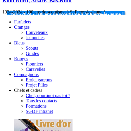
Rhin Nord, Alsace, Bas-Rhin
1924-2024 - 100 ans de scoutisme à St Pierre-le-Jeune !
Farfadets
Oranges
Louveteaux
Jeannettes
Bleus
Scouts
Guides
Rouges
Pionniers
Caravelles
Compagnons
Projet garçons
Projet Filles
Chefs et cadres
Chef, pourquoi pas toi ?
Tous les contacts
Formations
SGDF intranet