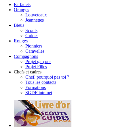
Farfadets
Oranges
Louveteaux
Jeannettes
Bleus
Scouts
Guides
Rouges
Pionniers
Caravelles
Compagnons
Projet garçons
Projet Filles
Chefs et cadres
Chef, pourquoi pas toi ?
Tous les contacts
Formations
SGDF intranet