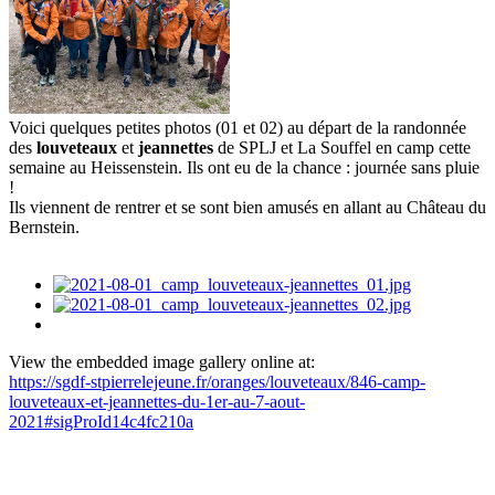
Voici quelques petites photos (01 et 02) au départ de la randonnée
des
louveteaux
et
jeannettes
de SPLJ et La Souffel en camp cette
semaine au Heissenstein. Ils ont eu de la chance : journée sans pluie
!
Ils viennent de rentrer et se sont bien amusés en allant au Château du
Bernstein.
View the embedded image gallery online at:
https://sgdf-stpierrelejeune.fr/oranges/louveteaux/846-camp-
louveteaux-et-jeannettes-du-1er-au-7-aout-
2021#sigProId14c4fc210a