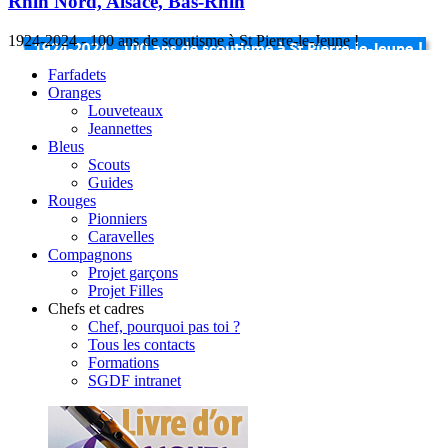
Rhin Nord, Alsace, Bas-Rhin
1924-2024 - 100 ans de scoutisme à St Pierre-le-Jeune !
Farfadets
Oranges
Louveteaux
Jeannettes
Bleus
Scouts
Guides
Rouges
Pionniers
Caravelles
Compagnons
Projet garçons
Projet Filles
Chefs et cadres
Chef, pourquoi pas toi ?
Tous les contacts
Formations
SGDF intranet