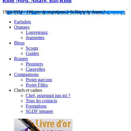
Rhin Nord, Alsace, Bas-Rhin
1924-2024 - 100 ans de scoutisme à St Pierre-le-Jeune !
Farfadets
Oranges
Louveteaux
Jeannettes
Bleus
Scouts
Guides
Rouges
Pionniers
Caravelles
Compagnons
Projet garçons
Projet Filles
Chefs et cadres
Chef, pourquoi pas toi ?
Tous les contacts
Formations
SGDF intranet