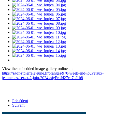
View the embedded image gallery online at:
https://sgdf-stpierrelejeune.fr/oranges/970-week-end-louvetaux-
jeannettes-1er-et-2-juin-2024#sigProId27ca7bf1b8
Précédent
Suivant