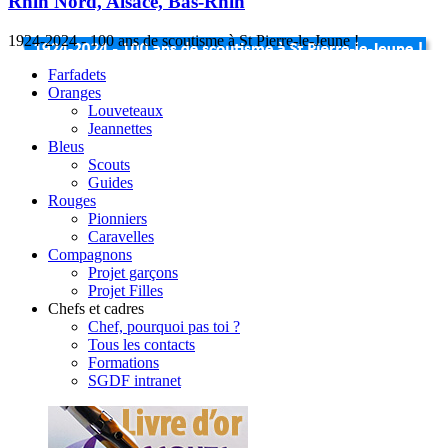
Rhin Nord, Alsace, Bas-Rhin
1924-2024 - 100 ans de scoutisme à St Pierre-le-Jeune !
Farfadets
Oranges
Louveteaux
Jeannettes
Bleus
Scouts
Guides
Rouges
Pionniers
Caravelles
Compagnons
Projet garçons
Projet Filles
Chefs et cadres
Chef, pourquoi pas toi ?
Tous les contacts
Formations
SGDF intranet