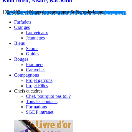
Rhin Nord, Alsace, Bas-Rhin
1924-2024 - 100 ans de scoutisme à St Pierre-le-Jeune !
Farfadets
Oranges
Louveteaux
Jeannettes
Bleus
Scouts
Guides
Rouges
Pionniers
Caravelles
Compagnons
Projet garçons
Projet Filles
Chefs et cadres
Chef, pourquoi pas toi ?
Tous les contacts
Formations
SGDF intranet