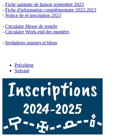
-
Fiche sanitaire de liaison septembre 2023
-
Fiche d'information complémentaire 2022-2023
-
Notice de ré-inscription 2023
-
Circulaire Messe de rentrée
-
Circulaire Week-end des montées
-
Invitations oranges et bleus
Précédent
Suivant