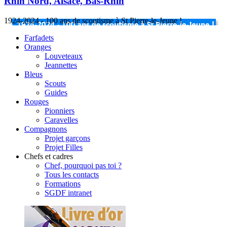
Rhin Nord, Alsace, Bas-Rhin
1924-2024 - 100 ans de scoutisme à St Pierre-le-Jeune !
Farfadets
Oranges
Louveteaux
Jeannettes
Bleus
Scouts
Guides
Rouges
Pionniers
Caravelles
Compagnons
Projet garçons
Projet Filles
Chefs et cadres
Chef, pourquoi pas toi ?
Tous les contacts
Formations
SGDF intranet