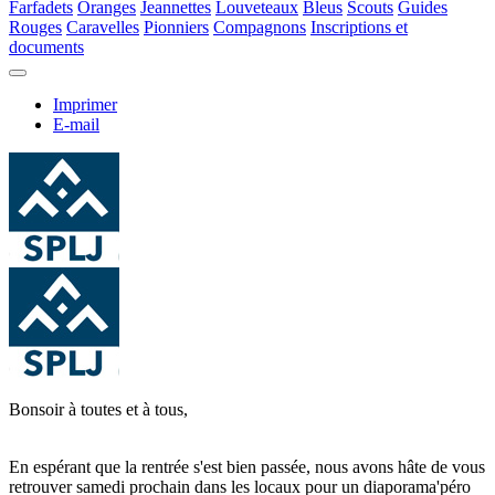
Farfadets
Oranges
Jeannettes
Louveteaux
Bleus
Scouts
Guides
Rouges
Caravelles
Pionniers
Compagnons
Inscriptions et
documents
Imprimer
E-mail
Bonsoir à toutes et à tous,
En espérant que la rentrée s'est bien passée, nous avons hâte de vous
retrouver samedi prochain dans les locaux pour un diaporama'péro