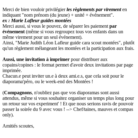
Merci de bien vouloir privilégier
les règlements par virement
en
indiquant "nom prénom (du jeune) + unité + événement".
ex : Marie Lafleur guides montées
Merci aussi, si vous le pouvez, de séparer les paiement
par
événement
(même si vous regroupez tous vos enfants dans un
même virement pour un seul événement).
Ainsi, "Marie Judith Léon Lafleur guide cara scout montées", plutôt
qu'un règlement mélangeant les montées et la participation aux frais.
Aussi, une invitation à imprimer
pour distribuer aux
copains/copines : le format permet d'avoir deux invitations par page
imprimée.
Chacun.e peut inviter un.e à deux ami.e.s, que cela soit pour le
diaporama'péro, ou le week-end des Montées !
(
Compagnons
, n'oubliez pas que vos diaporamas sont aussi
attendus, même si vous souhaitez organiser un temps plus long pour
un retour sur vos experiment' ! Et que nous serions ravis de pouvoir
passer la soirée du 9 avec vous ! --> Chef/taines, mauves et compas
only).
Amitiés scoutes,