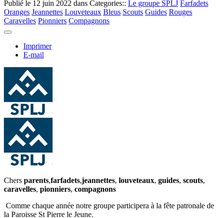
Publié le
12 juin 2022
dans Categories::
Le groupe SPLJ
Farfadets
Oranges
Jeannettes
Louveteaux
Bleus
Scouts
Guides
Rouges
Caravelles
Pionniers
Compagnons
Imprimer
E-mail
Chers
parents
,
farfadets
,
jeannettes
,
louveteaux
,
guides
,
scouts
,
caravelles
,
pionniers
,
compagnons
Comme chaque année notre groupe participera à la fête patronale de
la Paroisse St Pierre le Jeune.