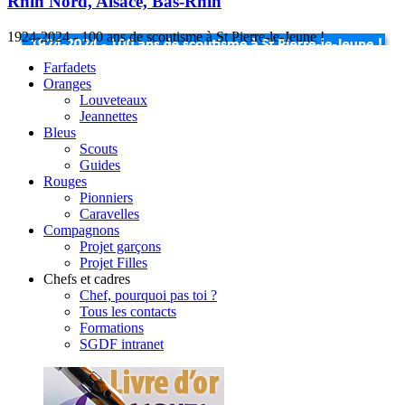
Rhin Nord, Alsace, Bas-Rhin
1924-2024 - 100 ans de scoutisme à St Pierre-le-Jeune !
Farfadets
Oranges
Louveteaux
Jeannettes
Bleus
Scouts
Guides
Rouges
Pionniers
Caravelles
Compagnons
Projet garçons
Projet Filles
Chefs et cadres
Chef, pourquoi pas toi ?
Tous les contacts
Formations
SGDF intranet