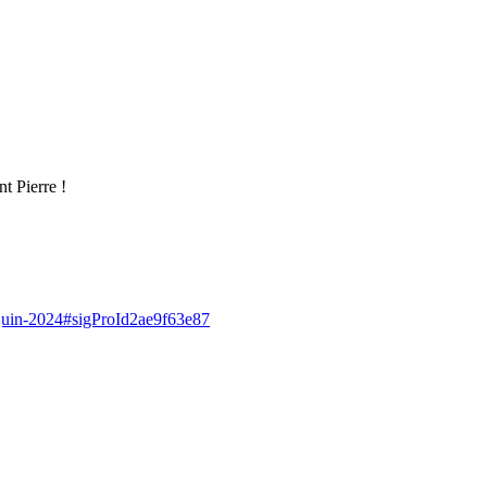
t Pierre !
30-juin-2024#sigProId2ae9f63e87