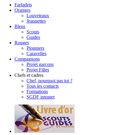
Farfadets
Oranges
Louveteaux
Jeannettes
Bleus
Scouts
Guides
Rouges
Pionniers
Caravelles
Compagnons
Projet garçons
Projet Filles
Chefs et cadres
Chef, pourquoi pas toi ?
Tous les contacts
Formations
SGDF intranet