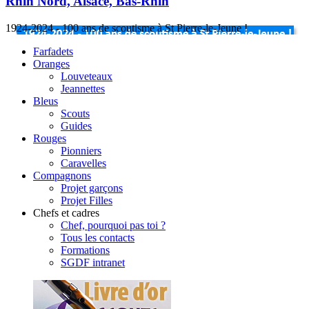
Rhin Nord, Alsace, Bas-Rhin
1924-2024 - 100 ans de scoutisme à St Pierre-le-Jeune !
Farfadets
Oranges
Louveteaux
Jeannettes
Bleus
Scouts
Guides
Rouges
Pionniers
Caravelles
Compagnons
Projet garçons
Projet Filles
Chefs et cadres
Chef, pourquoi pas toi ?
Tous les contacts
Formations
SGDF intranet