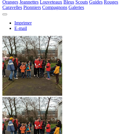
Oranges
Jeannettes
Louveteaux
Bleus
Scouts
Guides
Rouges
Caravelles
Pionniers
Compagnons
Galeries
Imprimer
E-mail