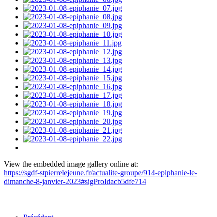
View the embedded image gallery online at:
https://sgdf-stpierrelejeune.fr/actualite-groupe/914-epiphanie-le-
dimanche-8-janvier-2023#sigProIdacb5dfe714